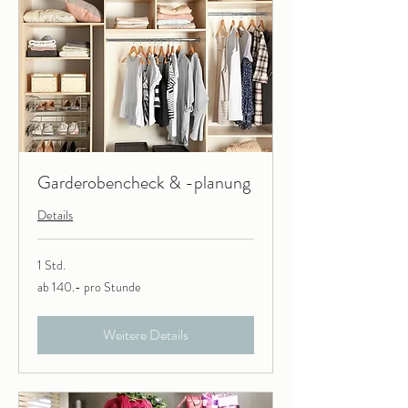
Garderobencheck & -planung
Details
1 Std.
ab
ab 140.- pro Stunde
140.-
pro
Stunde
Weitere Details