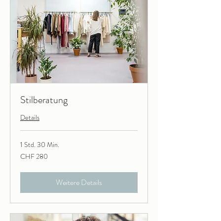
Stilberatung
Details
1 Std. 30 Min.
280
CHF 280
Schweizer
Franken
Weitere Details