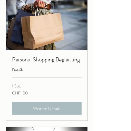
Personal Shopping Begleitung
Details
1 Std.
150
CHF 150
Schweizer
Franken
Weitere Details