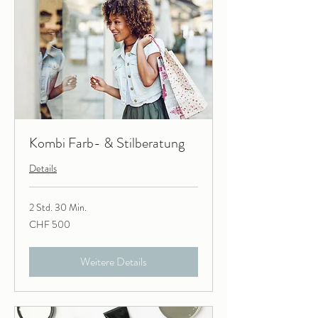
Kombi Farb- & Stilberatung
Details
2 Std. 30 Min.
500
CHF 500
Schweizer
Franken
Weitere Details