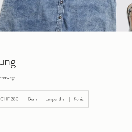
tung
unterwegs.
0
hweizer
CHF 280
Bern
|
Langenthal
|
Köniz
anken