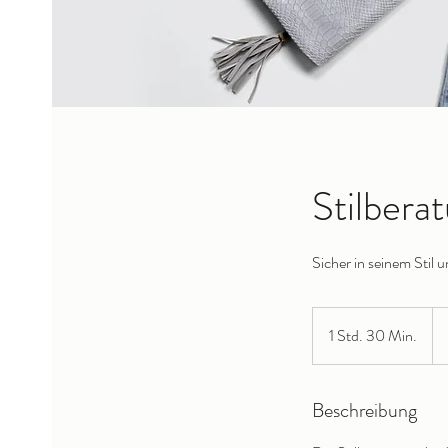
Stilbera
Sicher in seinem Stil 
28
Sc
1 Std. 30 Min.
1
Fr
S
t
Beschreibung
d
3