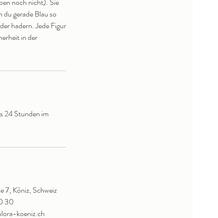
ben noch nicht). Sie
m du gerade Blau so
 oder hadern. Jede Figur
erheit in der
ns 24 Stunden im
e 7, Köniz, Schweiz
30 30
lora-koeniz.ch