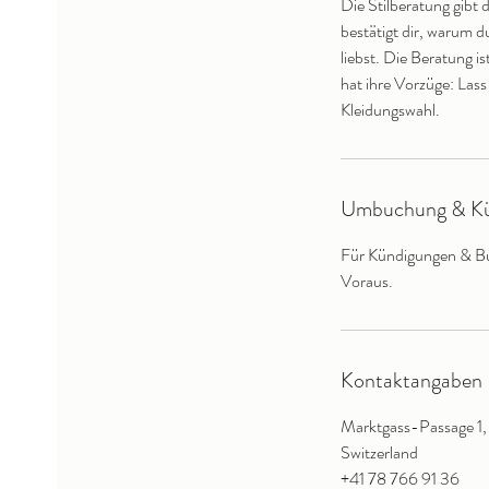
Die Stilberatung gibt 
0
bestätigt dir, warum d
M
liebst. Die Beratung is
i
hat ihre Vorzüge: Lass
n
Kleidungswahl.
.
Umbuchung & Kü
Für Kündigungen & Bu
Voraus.
Kontaktangaben
Marktgass-Passage 1,
Switzerland
+41 78 766 91 36