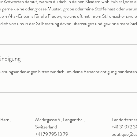
dir Antworten darauf, warum du dich in deinen Kleidern wohl fühlst (oder e
u gerne kleine oder grosse Muster, grobe oder feine Stoffe hast oder waru
t ein Aha-Erlebnis für alle Frauen, welche oft mit ihrem Stil unsicher sind
 dich von uns in der Stilberatung davon überzeugen und gewinne mehr Sich
ndigung
chungsänderungen bitten wir dich um deine Benachrichtigung mindeste
 Bern,
Marktgasse 9, Langenthal,
Landorfstrass
Switzerland
+41 31 972 
+41 79 795 13 79
boutique@co