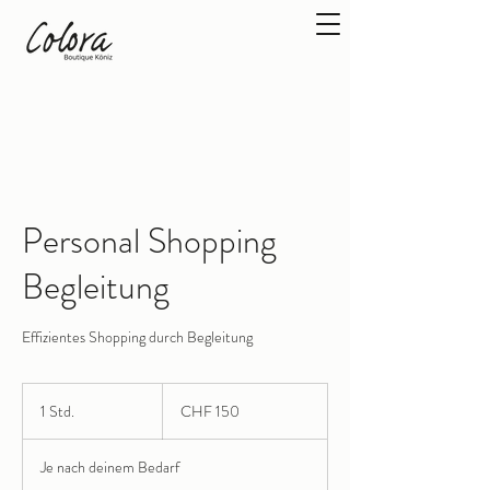
Personal Shopping
Begleitung
Effizientes Shopping durch Begleitung
150
Schweizer
1 Std.
1
CHF 150
Franken
S
t
Je nach deinem Bedarf
d