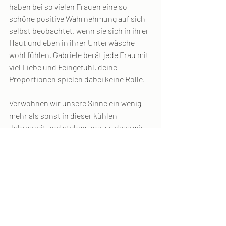
haben bei so vielen Frauen eine so 
schöne positive Wahrnehmung auf sich 
selbst beobachtet, wenn sie sich in ihrer 
Haut und eben in ihrer Unterwäsche 
wohl fühlen. Gabriele berät jede Frau mit 
viel Liebe und Feingefühl, deine 
Proportionen spielen dabei keine Rolle.
Verwöhnen wir unsere Sinne ein wenig 
mehr als sonst in dieser kühlen 
Jahreszeit und stehen uns zu, dass wir 
uns wohl und sinnlich fühlen dürfen. Das 
gilt natürlich auch für alle männlichen 
Leser! 😊
Ich wünsche euch eine wundervolle 
Weihnachtszeit, eure Christine