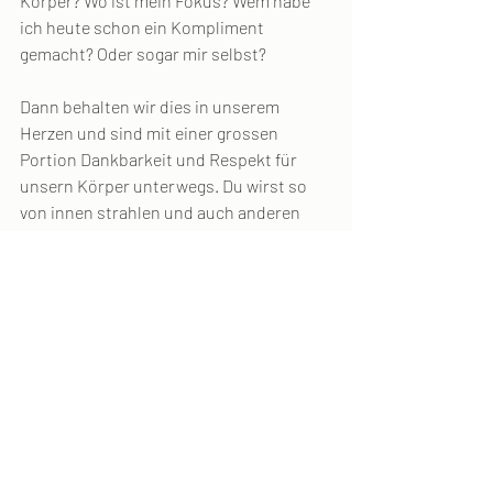
Körper? Wo ist mein Fokus? Wem habe 
ich heute schon ein Kompliment 
gemacht? Oder sogar mir selbst?
Dann behalten wir dies in unserem 
Herzen und sind mit einer grossen 
Portion Dankbarkeit und Respekt für 
unsern Körper unterwegs. Du wirst so 
von innen strahlen und auch anderen 
Menschen Mut machen, zu sich selbst zu 
stehen.
Auf dich und deinen schönen Körper – 
jeder Mensch ist schön! Mit viel Herz, 
deine Christine