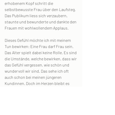
erhobenem Kopf schritt die 
selbstbewusste Frau über den Laufsteg. 
Das Publikum liess sich verzaubern, 
staunte und bewunderte und dankte den 
Frauen mit wohlwollendem Applaus.
Dieses Gefühl möchte ich mit meinem 
Tun bewirken: Eine Frau darf Frau sein. 
Das Alter spielt dabei keine Rolle. Es sind 
die Umstände, welche bewirken, dass wir 
das Gefühl vergessen, wie schön und 
wundervoll wir sind. Das sehe ich oft 
auch schon bei meinen jüngeren 
Kundinnen. Doch im Herzen bleibt es 
stehts bewahrt: Wir sind Göttinnen und 
dürfen strahlen!
Danke für diesen eindrücklichen Moment 
und die Möglichkeit euch kennen gelernt 