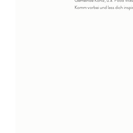
Gemeinde Köniz, u.a. Food Wast
Komm vorbei und lass dich inspir