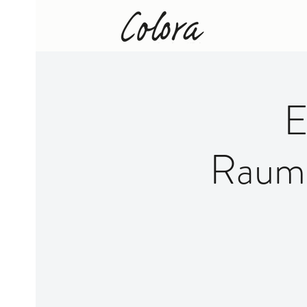
E
Raumh