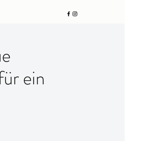
ue
ür ein