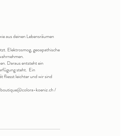
, wie aus deinen Lebensräumen
tzt. Elektrosmog, geoapathische
r wahrnehmen.
en. Daraus entsteht ein
erfügung steht. Ein
fliesst leichter und wir sind
t: boutique@colora-koeniz.ch /