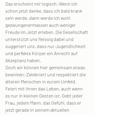
Das erscheint mir logisch: Wenn ich 
schon jetzt denke, dass ich bald krank 
sein werde, dann werde ich wohl 
gezwungenermassen auch weniger 
Freude im Jetzt erleben. Die Gesellschaft 
unterstützt uns fleissig dabei und 
suggeriert uns, dass nur Jugendlichkeit 
und perfekte Körper ein Anrecht auf 
Akzeptanz haben.
Doch wir können hier gemeinsam etwas 
bewirken: Zelebriert und respektiert die 
älteren Menschen in eurem Umfeld. 
Feiert mit ihnen das Leben, auch wenn 
es nur in kleinen Gesten ist. Gebt jeder 
Frau, jedem Mann, das Gefühl, dass er 
jetzt gerade in seinem aktuellen 
Lebensalter, so viel zu erfahren und zu 
verschenken hat. Geburtstage darf man 
feiern, auch die Eigenen. Wir alle haben 